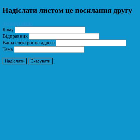
Надіслати листом це посилання другу
Закрити вікно
Кому
Відправник
Ваша електронна адреса
Тема
Надіслати
Скасувати