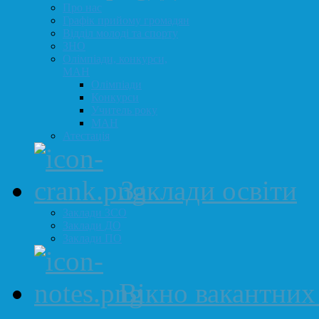
Про нас
Графік прийому громадян
Відділ молоді та спорту
ЗНО
Олімпіади, конкурси,
МАН
Олімпіади
Конкурси
Учитель року
МАН
Атестація
Заклади освіти
Заклади ЗСО
Заклади ДО
Заклади ПО
Вікно вакантних