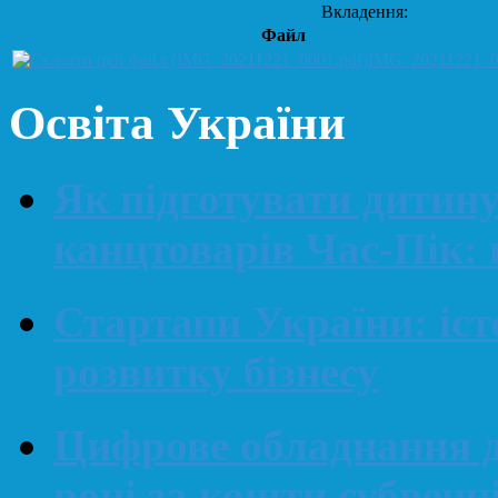
Вкладення:
Файл
IMG_20211221_0
Освіта України
Як підготувати дитин
канцтоварів Час-Пік: 
Стартапи України: іст
розвитку бізнесу
Цифрове обладнання д
році за кошти субвенц