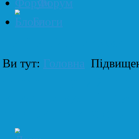
Форум
Блоги
Навігаційна стежка
Ви тут:
Головна
Підвищен
ОРІЄНТОВНИЙ ПЛ
КВАЛІФІКАЦІЇ ПРАЦ
САДОК) "ДИВОСВІТ" 