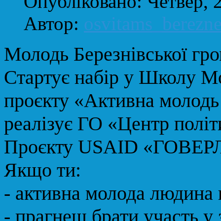
Опубліковано: Четвер, 
Автор:
osvitams_berezn
Молодь Березнівської гро
Стартує набір у Школу М
проєкту «Активна молодь
реалізує ГО «Центр політ
Проєкту USAID «ГОВЕР
Якщо ти:
- активна молода людина в
- прагнеш брати участь у 