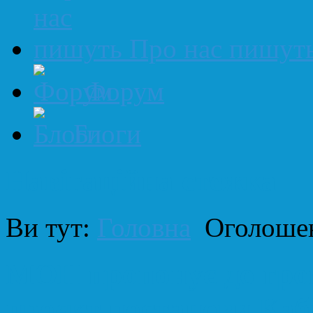
Про нас пишут
Форум
Блоги
Навігаційна стежка
Ви тут:
Головна
Оголоше
МОН пропонує до гро
проєкт постанови Каб