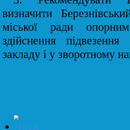
визначити Березнівськ
міської ради опорни
здійснення підвезення
закладу і у зворотному н
Оголошено конкурс н
закладів освіти Березн
Рівненського району Р