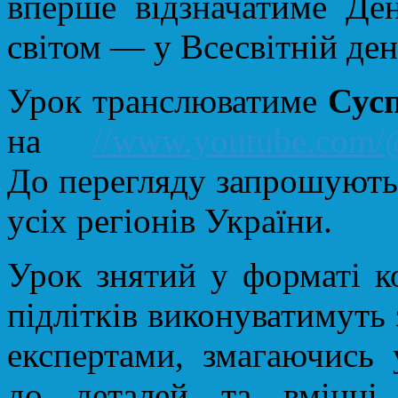
вперше відзначатиме Ден
світом — у Всесвітній де
Урок транслюватиме
Сус
на
//www.youtube.com/
До перегляду запрошуються
усіх регіонів України.
Урок знятий у форматі к
підлітків виконуватимуть
експертами, змагаючись 
до деталей та вмінні