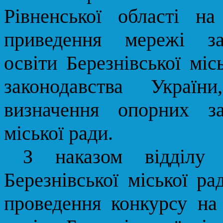
Рівненської області н
приведення мережі за
освіти
Березнівської
місь
законодавства
України
визначення опорних з
міської ради.
З наказом відділу 
Березнівської
міської ра
проведення
конкурс
у
на 