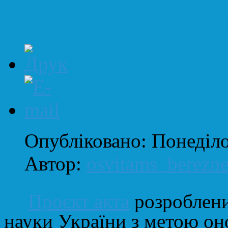
«Про внесення змін д
Опубліковано: Понеділо
Автор:
osvitams_berezn
Проєкт акта
розроблени
науки України з метою он