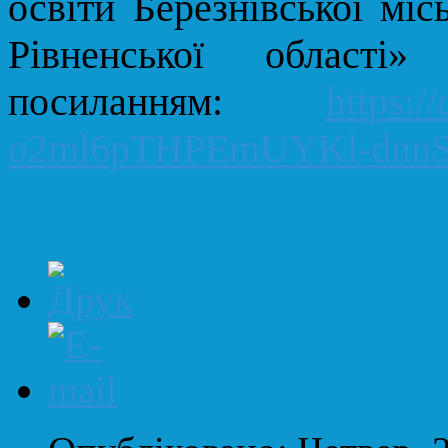
освіти
Березнівської
місь
Рівненської області
» 
посиланням
:
https:/
o2ml6pTHPEmUYKl-dnnSM
До уваги активної мол