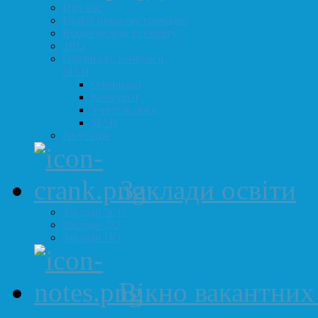
Про нас
Графік прийому громадян
Відділ молоді та спорту
ЗНО
Олімпіади, конкурси,
МАН
Олімпіади
Конкурси
Учитель року
МАН
Атестація
Заклади освіти
Заклади ЗСО
Заклади ДО
Заклади ПО
Вікно вакантних