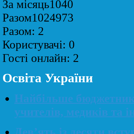
За місяць
1040
Разом
1024973
Разом:
2
Користувачі:
0
Гості онлайн:
2
Освіта України
Найбільше бюджетникі
учителів, медиків та і
Дев’ять із десяти вст