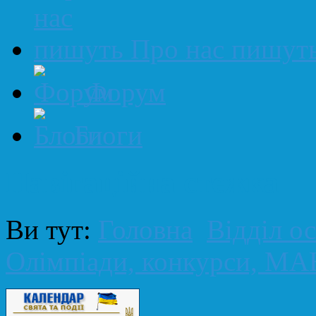
Про нас пишут
Форум
Блоги
Навігаційна стежка
Ви тут:
Головна
Відділ ос
Олімпіади, конкурси, МА