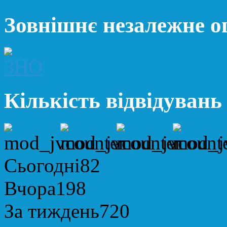
Зовнішнє незалежне 
Кількість відвідувань
Сьогодні
82
Вчора
198
За тиждень
720