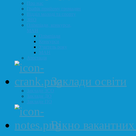
Про нас
Графік прийому громадян
Відділ молоді та спорту
ЗНО
Олімпіади, конкурси,
МАН
Олімпіади
Конкурси
Учитель року
МАН
Атестація
Заклади освіти
Заклади ЗСО
Заклади ДО
Заклади ПО
Вікно вакантних