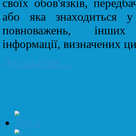
своїх обов'язків, передб
або яка знаходиться у 
повноважень, інших 
інформації, визначених ц
Детальніше...
Закон України "Про до
інформації"