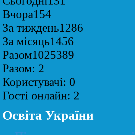
Сьогодні
131
Вчора
154
За тиждень
1286
За місяць
1456
Разом
1025389
Разом:
2
Користувачі:
0
Гості онлайн:
2
Освіта України