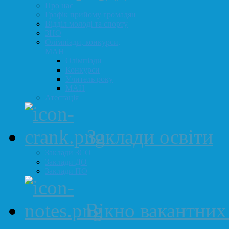
Про нас
Графік прийому громадян
Відділ молоді та спорту
ЗНО
Олімпіади, конкурси,
МАН
Олімпіади
Конкурси
Учитель року
МАН
Атестація
Заклади освіти
Заклади ЗСО
Заклади ДО
Заклади ПО
Вікно вакантних