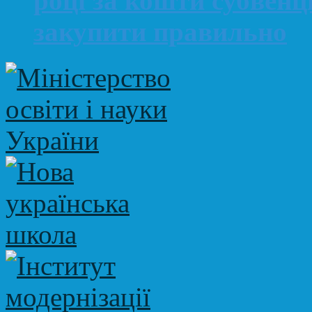
році за кошти субвенц
закупити правильно