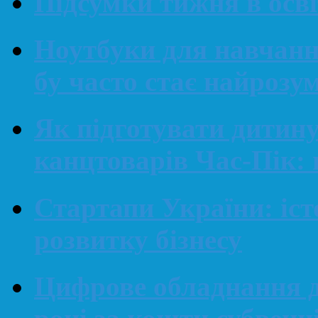
Підсумки тижня в освіт
Ноутбуки для навчанн
бу часто стає найроз
Як підготувати дитин
канцтоварів Час-Пік: 
Стартапи України: іст
розвитку бізнесу
Цифрове обладнання д