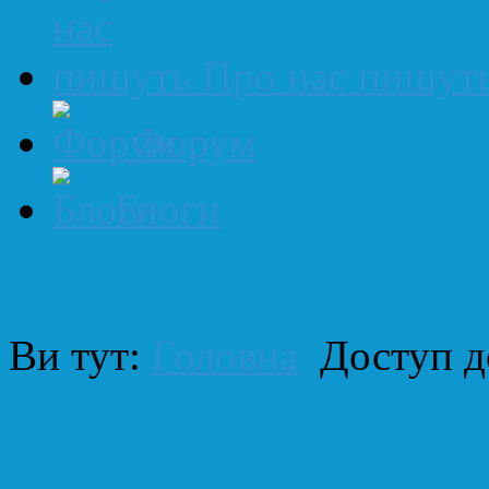
Про нас пишут
Форум
Блоги
Навігаційна стежка
Ви тут:
Головна
Доступ д
Інструкція щодо проц
інформацію та її отр