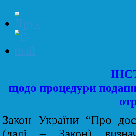
ІНС
щодо процедури подання
от
Закон України “Про дос
(далі – Закон) визна