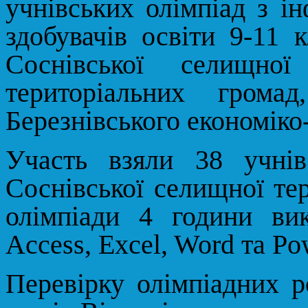
учнівських олімпіад з і
здобувачів освіти 9-11 к
Соснівської селищної
територіальних грома
Березнівського економіко
Участь взяли 38 учн
Соснівської селищної те
олімпіади 4 години ви
Access
,
Excel
,
Word
та
Po
Перевірку олімпіадних р