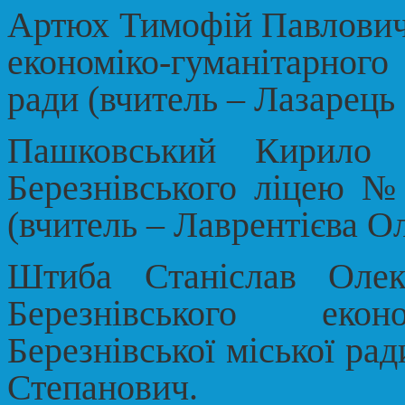
Артюх Тимофій Павлович,
економіко-гуманітарног
ради (вчитель – Лазарец
Пашковський Кирило 
Березнівського ліцею № 
(вчитель – Лаврентієва О
Штиба Станіслав Олек
Березнівського еконо
Березнівської міської ра
Степанович.