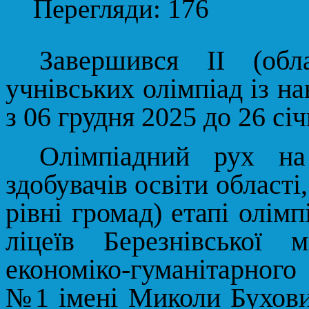
Перегляди: 176
Завершився ІІ (обл
учнівських олімпіад із н
з 06 грудня 2025 до 26 січ
Олімпіадний рух на
здобувачів освіти області
рівні громад) етапі олімп
ліцеїв Березнівської м
економіко-гуманітарного
№1 імені Миколи Бухови