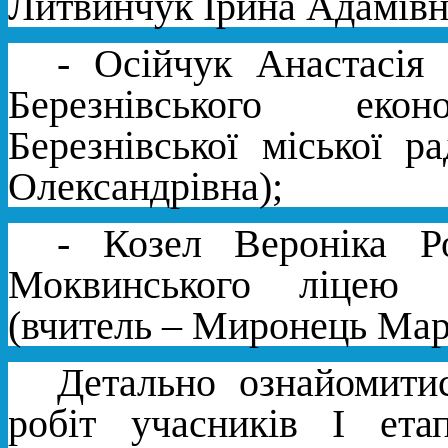
Литвинчук Ірина Адамівн
- Осійчук Анастасія 
Березнівського еконо
Березнівської міської 
Олександрівна);
- Козел Вероніка Р
Моквинського ліцею Б
(вчитель – Миронець Марі
Детально ознайомити
робіт учасників І етап