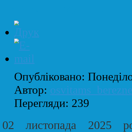
навчальному році
Опубліковано: Понеділо
Автор:
osvitams_berezn
Перегляди: 239
02 листопада 2025 ро