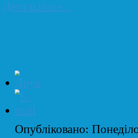
Детальніше...
Про підсумки І етапу
учнівських олімпіад з
2025/2026 навчальном
Опубліковано: Понеділо