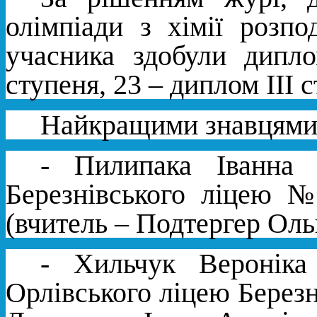
олімпіади з хімії розп
учасника здобули дипл
ступеня, 23 – диплом ІІІ 
Найкращими знавцями х
- Пилипака Іванна 
Березнівського ліцею №
(вчитель – Подтергер Оль
- Хильчук Вероніка
Орлівського ліцею Березні