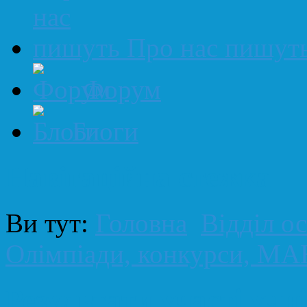
Про нас пишут
Форум
Блоги
Навігаційна стежка
Ви тут:
Головна
Відділ ос
Олімпіади, конкурси, МА
Результати участі учні