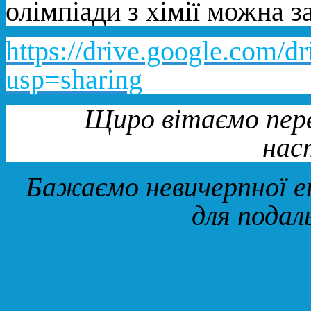
олімпіади з хімії можна 
https://drive.google.co
usp=sharing
Щиро вітаємо пере
нас
Бажаємо невичерпної ен
для подал
Про результати І етап
учнівської олімпіади 