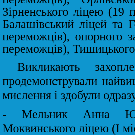
Зірненського ліцею (19 
Балашівський ліцей та 
переможців), опорного з
переможців), Тишицького
Викликають захопл
продемонстрували найвищ
мислення і здобули одразу
- Мельник Анна Юр
Моквинського ліцею (І місц