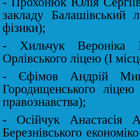
- Прохонюк Юлія Сергіїв
закладу Балашівський л
фізики);
- Хильчук Вероніка 
Орлівського ліцею (І місце 
- Єфімов Андрій Мик
Городищенського ліцею (
правознавства);
- Осійчук Анастасія А
Березнівського економіко