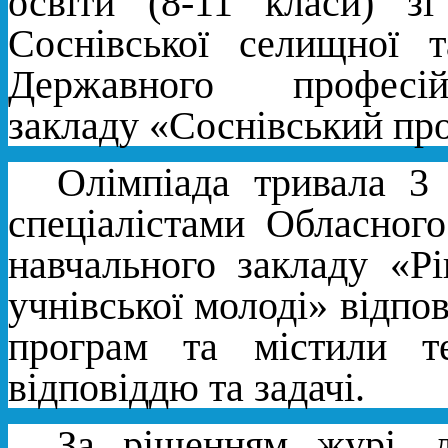
освіти (8-11 класи) зі
Соснівської селищної т
Державного професійн
закладу «Соснівський пр
Олімпіада тривала 3 
спеціалістами Обласног
навчального закладу «Р
учнівської молоді» відпо
програм та містили т
відповіддю та задачі.
За рішенням журі, 