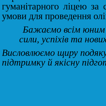
гуманітарного ліцею за 
умови для проведення олі
Бажаємо всім юним 
сили, успіхів та нови
Висловлюємо щиру подяку
підтримку й якісну підгот
Про результати І етап
учнівської олімпіади 
технологій у 2025/202