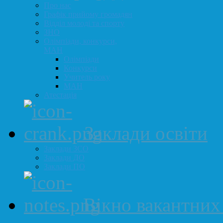
Про нас
Графік прийому громадян
Відділ молоді та спорту
ЗНО
Олімпіади, конкурси,
МАН
Олімпіади
Конкурси
Учитель року
МАН
Атестація
Заклади освіти
Заклади ЗСО
Заклади ДО
Заклади ПО
Вікно вакантних