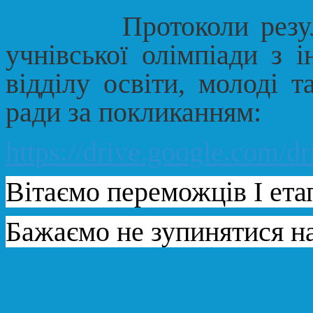
Протоколи результаті
учнівської олімпіади з 
відділу освіти, молоді т
ради за покликанням:
https://drive.google.co
Вітаємо переможців І етап
Бажаємо не зупинятися н
Про результати І етап
учнівської олімпіади з