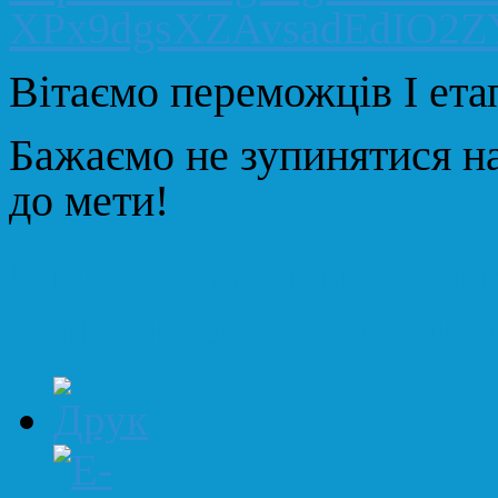
XPx9dgsXZAvsadEdIO2ZY
Вітаємо переможців І етап
Бажаємо не зупинятися на
до мети!
Про результати І етап
учнівської олімпіади з