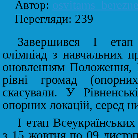
Автор:
osvitams_berezn
Перегляди: 239
Завершився І етап 
олімпіад з навчальних пр
оновленням Положення, І
рівні громад (опорни
скасували. У Рівненськ
опорних локацій, серед ни
І етап Всеукраїнських
з 15 жовтня по 09 листо