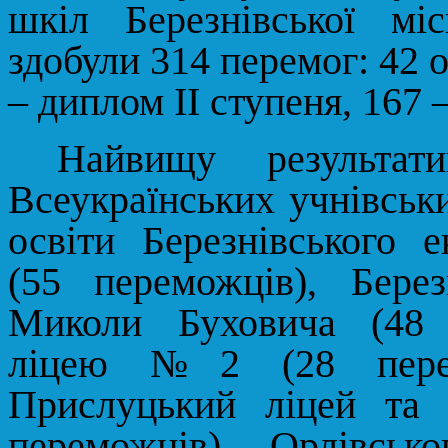
шкіл Березнівської міс
здобули 314 перемог: 42 
– диплом ІІ ступеня, 167 
Найвищу результат
Всеукраїнських учнівськи
освіти Березнівського е
(55 переможців), Бер
Миколи Буховича (48 п
ліцею №2 (28 перемо
Прислуцький ліцей та
переможців), Орлівськ