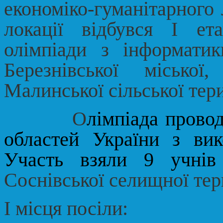
економіко-гуманітарного 
локації відбувся І ета
олімпіади з інформатик
Березнівської місько
Малинської сільської тер
О
лімпіада провод
областей України з ви
Участь взяли 9 учні
Соснівської селищної тер
І місця посіли: