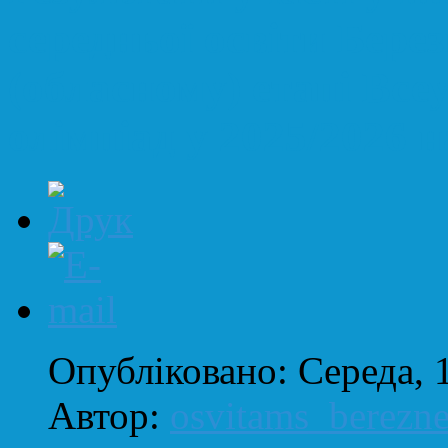
середньої освіти Берез
(обласному) етапі Все
олімпіад у 2025/2026 
Опубліковано: Середа, 
Автор:
osvitams_berezn