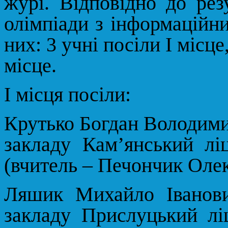
журі. Відповідно до рез
олімпіади з інформаційни
них: 3 учні посіли І місце,
місце.
І місця посіли:
Крутько Богдан Володим
закладу Кам’янський ліц
(вчитель – Печончик Оле
Ляшик Михайло Іванов
закладу Прислуцький ліц