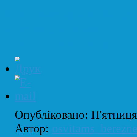
Про проведення Всеук
олімпіад з навчальних
навчальному році
Опубліковано: П'ятниця
Автор:
osvitams_berezn