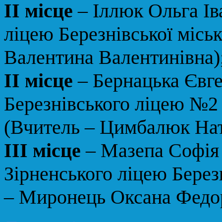
ІІ місце
– Іллюк Ольга Ів
ліцею Березнівської місь
Валентина Валентинівна)
ІІ місце
– Бернацька Євге
Березнівського ліцею №2 
(Вчитель – Цимбалюк Нат
ІІІ місце
– Мазепа Софія 
Зірненського ліцею Берез
– Миронець Оксана Федор