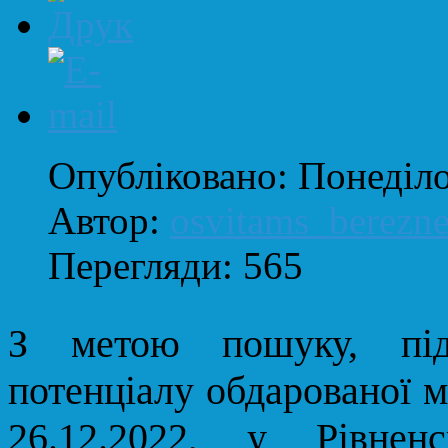
Опубліковано: Понеділо
Автор:
osvitams_berezn
Перегляди: 565
З метою пошуку, підт
потенціалу обдарованої мо
26.12.2022, у Рівнен