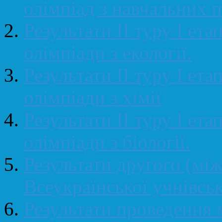
олімпіад з навчальних 
Результати ІІ туру І ета
олімпіади з екології.
Результати ІІ туру І ета
олімпіади з хімії
Результати ІІ туру І ета
олімпіади з біології.
Результати другого (між
Всеукраїнської учнівськ
Результати проведення 