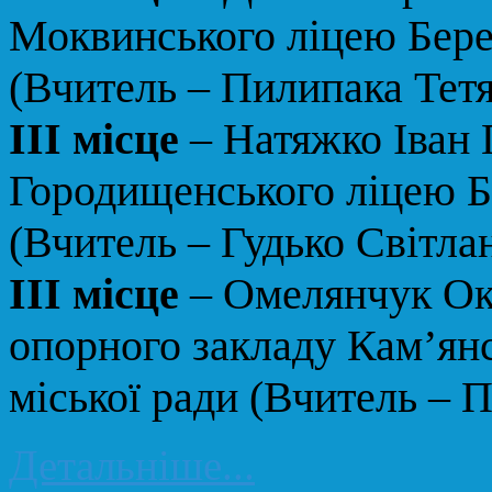
Моквинського ліцею Берез
(Вчитель – Пилипака Тет
ІІІ місце
– Натяжко Іван 
Городищенського ліцею Бе
(Вчитель – Гудько Світла
ІІІ місце
– Омелянчук Окс
опорного закладу Кам’янс
міської ради (Вчитель – 
Детальніше...