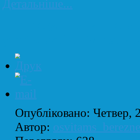
Детальніше...
Про результати ІІ ета
учнівської олімпіади з 
Опубліковано: Четвер, 
Автор:
osvitams_berezn