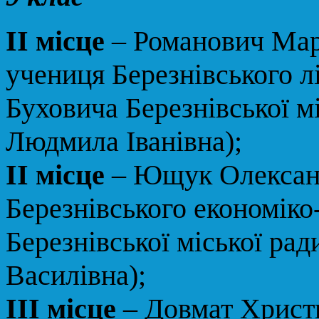
ІІ місце
– Романович Мар
учениця Березнівського 
Буховича Березнівської м
Людмила Іванівна);
ІІ місце
– Ющук Олександ
Березнівського економіко
Березнівської міської ра
Василівна);
ІІІ місце
– Довмат Христ