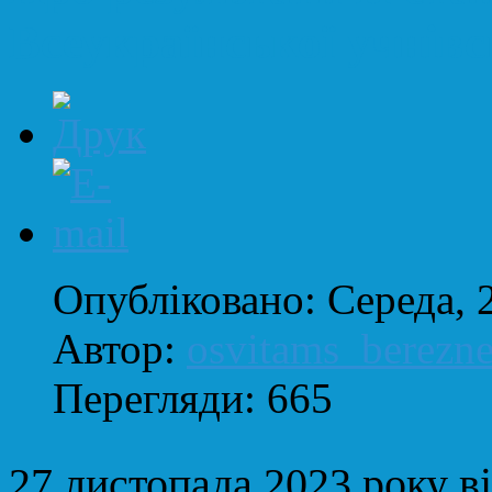
Всеукраїнської учнівсь
Опубліковано: Середа, 
Автор:
osvitams_berezn
Перегляди: 665
27 листопада 2023 року ві