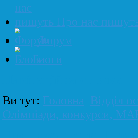
Про нас пишут
Форум
Блоги
Навігаційна стежка
Ви тут:
Головна
Відділ ос
Олімпіади, конкурси, МА
Про результати ІІ ета