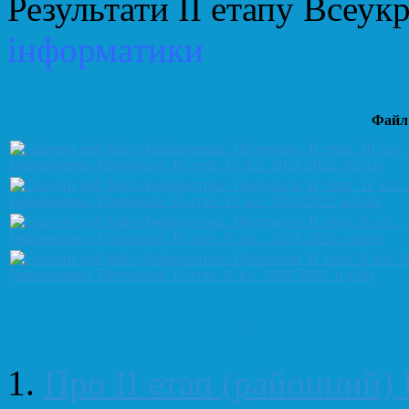
Результати ІІ етапу Всеукр
інформатики
Файл
Iнформатика_Протоколи_II_етап_10_кл._2021-2022_н.р.xls
Iнформатика_Протоколи_II_етап_11_кл._2021-2022_н.р.xls
Iнформатика_Протоколи_II_етап_8_кл.__2021-2022_н.р.xls
Iнформатика_Протоколи_II_етап_9_кл._2021-2022_н.р.xls
Більше статей...
Про IІ етап (районний)