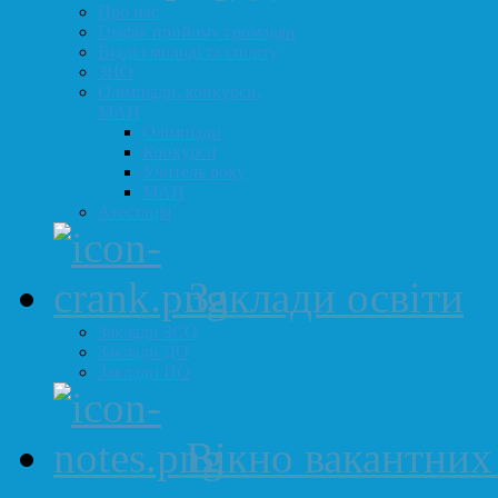
Про нас
Графік прийому громадян
Відділ молоді та спорту
ЗНО
Олімпіади, конкурси,
МАН
Олімпіади
Конкурси
Учитель року
МАН
Атестація
Заклади освіти
Заклади ЗСО
Заклади ДО
Заклади ПО
Вікно вакантних