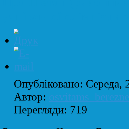
Про ІІ етап (районний
учнівської олімпіади 
Опубліковано: Середа, 
Автор:
osvitams_berezn
Перегляди: 719