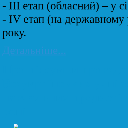
- III етап (обласний) – у 
- ІV етап (на державному р
року.
Детальніше...
Про підсумки проведен
Всеукраїнських учнівс
навчальних предметів
році