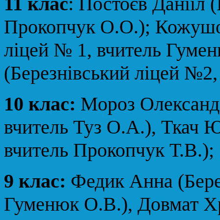
11 клас
:
Постоєв Даніїл (
Прокопчук О.О.); Кожушо
ліцей № 1, вчитель Гумен
(Березнівський ліцей №2,
10 клас:
Мороз Олександр
вчитель Туз О.А.), Ткач 
вчитель Прокопчук Т.В.);
9 клас:
Федик Анна (Бере
Гуменюк О.В.), Довмат Х