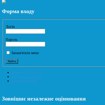
Форма входу
Логін
Пароль
Запам'ятати мене
Забули свій пароль?
Забули свій логін?
Зареєструватися
Зовнішнє незалежне оцінювання