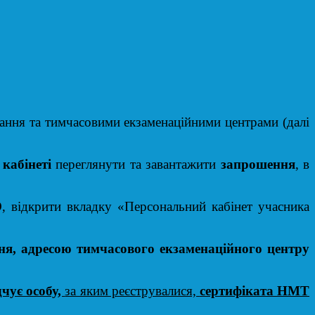
вання та тимчасовими екзаменаційними центрами (далі
кабінеті
переглянути та завантажити
за
прошення
, в
 відкрити вкладку «Персональний кабінет учасника
.
ня, адресою тимчасового екзаменаційного центру
дчує особу,
за яким реєструвалися,
сертифіката НМТ