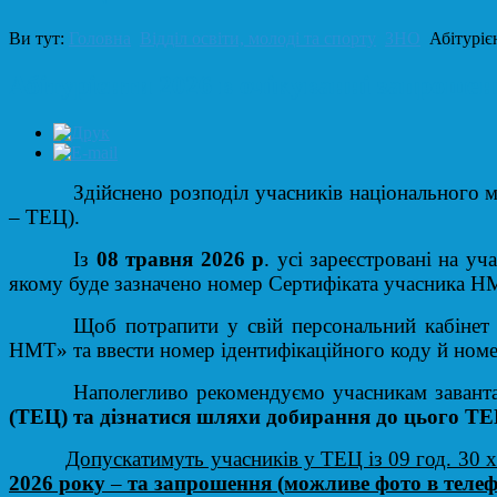
Ви тут:
Головна
Відділ освіти, молоді та спорту
ЗНО
Абітуріє
Абітурієнти 2026 в очікуванні запроше
Здійснено розподіл учасників національного 
– ТЕЦ).
Із
0
8 травня 2026 р
. усі зареєстровані на уч
якому буде зазначено номер Сертифіката учасника 
Щоб потрапити у свій персональний кабінет
НМТ» та ввести номер ідентифікаційного коду й номер
Наполегливо рекомендуємо учасникам заван
(ТЕЦ) та дізнатися шляхи добирання до цього Т
Допускатимуть учасників у ТЕЦ із 09 год. 30 хв
2026 року
–
та запрошення (можливе фото в телеф