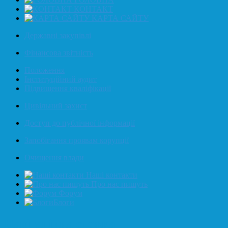
КОНТАКТ
КАРТА САЙТУ
Державні закупівлі
Фінансова звітність
Положення
Інституційний аудит
Підвищення кваліфікації
Цивільний захист
Доступ до публічної інформації
Запобігання проявам корупції
Очищення влади
Наші контакти
Про нас пишуть
Форум
Блоги
Навігаційна стежка