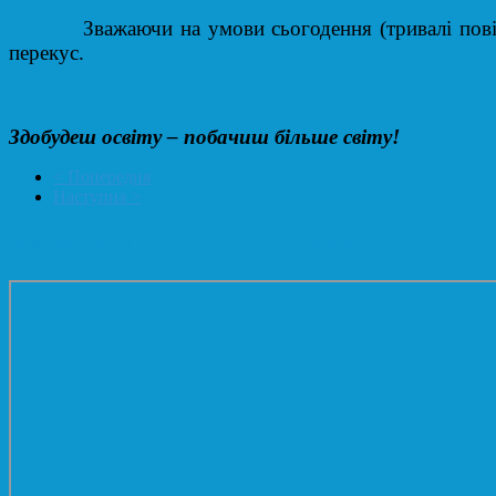
Зважаючи на умови сьогодення (тривалі повітряні 
перекус.
Здобудеш освіту – побачиш більше світу!
< Попередня
Наступна >
Український центр оцінювання якості о