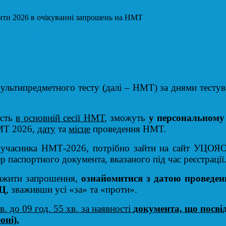
нти 2026 в очікуванні запрошень на НМТ
нь на НМТ
мультипредметного тесту (далі – НМТ) за днями тесту
асть
в основній сесії НМТ
, зможуть
у персональному 
НМТ 2026,
дату
та
місце
проведення НМТ.
 учасника НМТ-2026, потрібно зайти на сайт УЦОЯО,
 паспортного документа, вказаного під час реєстрації
тажити запрошення,
ознайомитися з датою проведен
ЕЦ
, зваживши усі «за» та «проти».
. до 09 год. 55 хв. за наявності
документа, що посві
оні).