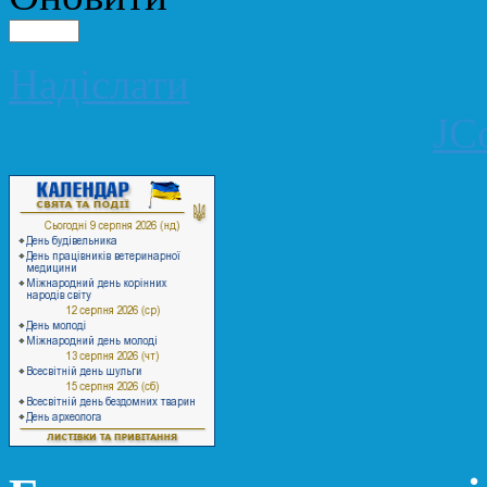
Надіслати
JC