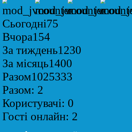
Сьогодні
75
Вчора
154
За тиждень
1230
За місяць
1400
Разом
1025333
Разом:
2
Користувачі:
0
Гості онлайн:
2