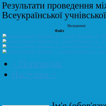
Р
езультати
проведення мі
Всеукраїнської учнівської
Вкладення:
Файл
Протокол_10__кл
Протокол_11__кл
Протокол_8_ клас.
Протокол_9__клас
< Попередня
Наступна >
Додати коментар
Ім'я (обов'язк