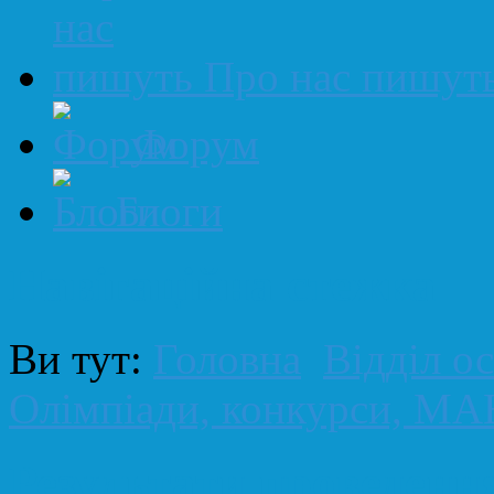
Про нас пишут
Форум
Блоги
Навігаційна стежка
Ви тут:
Головна
Відділ ос
Олімпіади, конкурси, МА
Результати проведенн