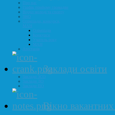
Про нас
Графік прийому громадян
Відділ молоді та спорту
ЗНО
Олімпіади, конкурси,
МАН
Олімпіади
Конкурси
Учитель року
МАН
Атестація
Заклади освіти
Заклади ЗСО
Заклади ДО
Заклади ПО
Вікно вакантних