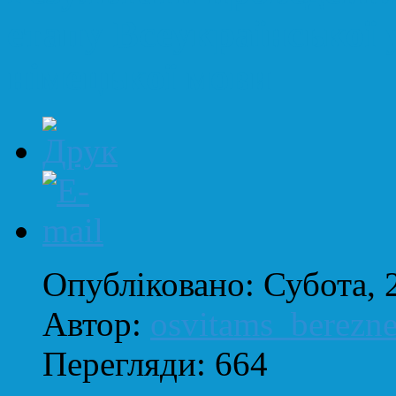
етапу Всеукраїнської 
німецької мови
Опубліковано: Субота, 
Автор:
osvitams_berezn
Перегляди: 664