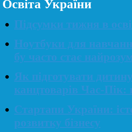
Освіта України
Підсумки тижня в освіт
Ноутбуки для навчанн
бу часто стає найроз
Як підготувати дитин
канцтоварів Час-Пік: 
Стартапи України: іст
розвитку бізнесу