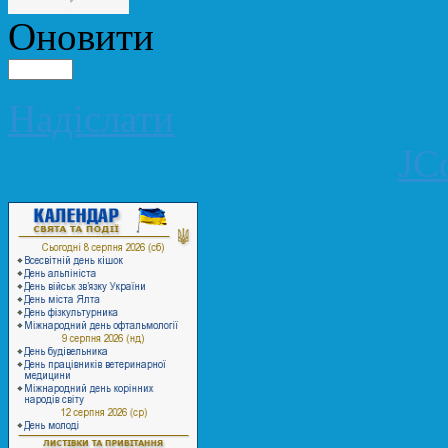
Оновити
Надіслати
JC