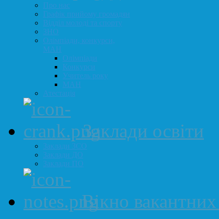
Про нас
Графік прийому громадян
Відділ молоді та спорту
ЗНО
Олімпіади, конкурси,
МАН
Олімпіади
Конкурси
Учитель року
МАН
Атестація
Заклади освіти
Заклади ЗСО
Заклади ДО
Заклади ПО
Вікно вакантних