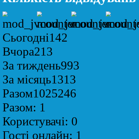
Сьогодні
142
Вчора
213
За тиждень
993
За місяць
1313
Разом
1025246
Разом:
1
Користувачі:
0
Гості онлайн:
1