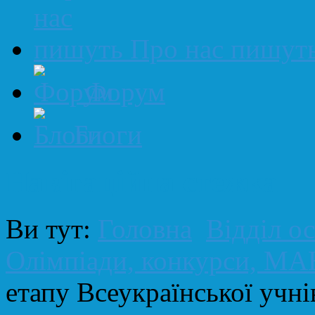
Про нас пишут
Форум
Блоги
Навігаційна стежка
Ви тут:
Головна
Відділ ос
Олімпіади, конкурси, МА
етапу Всеукраїнської учнів