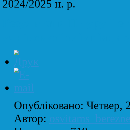
2024/2025 н. р.
Результати ІІ туру І е
учнівської олімпіади з 
Опубліковано: Четвер, 
Автор:
osvitams_berezn