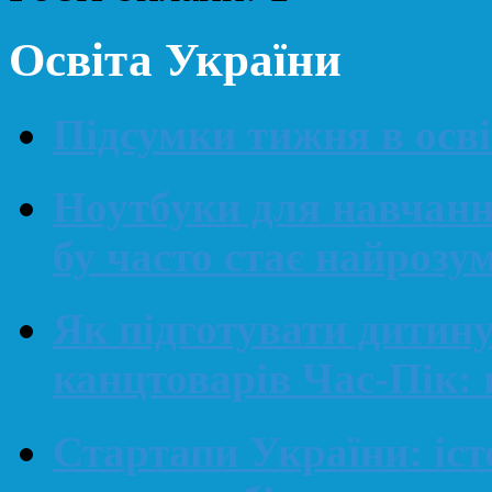
Освіта України
Підсумки тижня в освіт
Ноутбуки для навчанн
бу часто стає найроз
Як підготувати дитин
канцтоварів Час-Пік: 
Стартапи України: іст