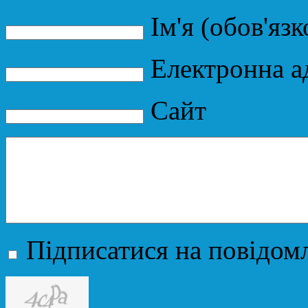
Ім'я (обов'язк
Електронна ад
Сайт
Підписатися на повідомл