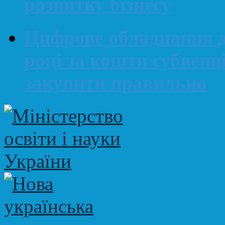
розвитку бізнесу
Цифрове обладнання д
році за кошти субвенц
закупити правильно