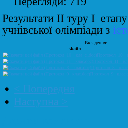
Перегляди: 719
Результати ІІ
туру І
етапу
учнівської
олімпіади з
іст
Вкладення:
Файл
Протокол_10__к
Протокол_11__кл
Протокол_8__клас
Протокол_9_ клас.
< Попередня
Наступна >
Додати коментар